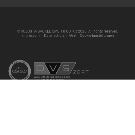
© ROBUSTA-GAUKEL GMBH & CO. KG 2026. All rights reserved.
Impressum
ǀ
Datenschutz
ǀ
AGB
ǀ
Cookie-Einstellungen