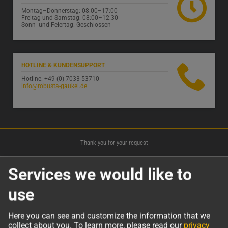
Montag–Donnerstag: 08:00–17:00
Freitag und Samstag: 08:00–12:30
Sonn- und Feiertag: Geschlossen
HOTLINE & KUNDENSUPPORT
Hotline: +49 (0) 7033 53710
info@robusta-gaukel.de
Thank you for your request
Services we would like to
Thank you for your interest in
use
our company.
Here you can see and customize the information that we
We will process your request immediately.
collect about you.
To learn more, please read our
privacy