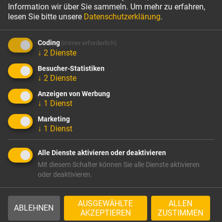
Information wir über Sie sammeln.
Um mehr zu erfahren,
lesen Sie bitte unsere
Datenschutzerklärung
.
Coding
(immer erforderlich)
↓
2
Dienste
Unternehmen
Produkte
Besucher-Statistiken
↓
2
Dienste
Wir über uns
Verankerungstechnik
Anzeigen von Werbung
Qualität seit mehr als 60
Schalkörper für
↓
1
Dienst
Jahren
Aussparungen
Marketing
Zertifizierungen
Sicherheitstechnik
↓
1
Dienst
Umweltfreundliche
Schalungssysteme
Solarenergie
Zubehör für Schalungsbau
Alle Dienste aktivieren oder deaktivieren
Kontakt
Montagebau
Mit diesem Schalter können Sie alle Dienste aktivieren
Lagertechnik &
oder deaktivieren.
Baustelleneinrichtung
Ingenieur-/Lehrgerüstbau &
Hebetechnik
AUSGEWÄHLTE
ALLEN
ABLEHNEN
AKZEPTIEREN
ZUSTIMMEN
Sonstiges Zubehör