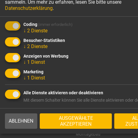
TrapoFlex-Arbeitsbühne Typ XL
sammeln.
Um mehr zu erfahren, lesen Sie bitte unsere
Datenschutzerklärung
.
vormontiert, ohne Stützen
Coding
(immer erforderlich)
↓
2
Dienste
Seiten:
1
Besucher-Statistiken
↓
2
Dienste
Anzeigen von Werbung
↓
1
Dienst
Marketing
Unternehmen
Produkte
↓
1
Dienst
Wir über uns
Verankerungstechnik
Alle Dienste aktivieren oder deaktivieren
Qualität seit mehr als 60
Schalkörper für
Mit diesem Schalter können Sie alle Dienste aktivieren oder d
Jahren
Aussparungen
Zertifizierungen
Sicherheitstechnik
AUSGEWÄHLTE
A
Umweltfreundliche
Schalungssysteme
ABLEHNEN
AKZEPTIEREN
ZUS
Solarenergie
Zubehör für Schalungsbau
Kontakt
Montagebau