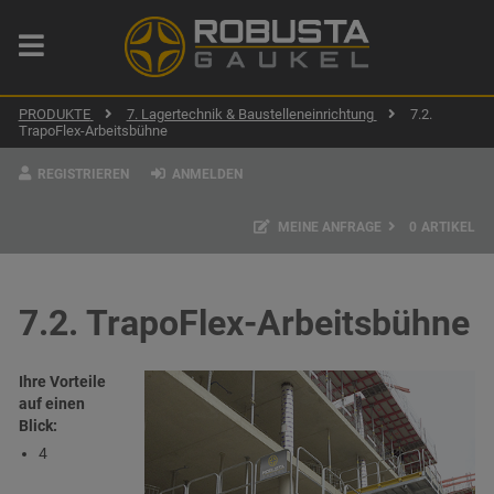
PRODUKTE
7. Lagertechnik & Baustelleneinrichtung
7.2.
TrapoFlex-Arbeitsbühne
REGISTRIEREN
ANMELDEN
MEINE ANFRAGE
0
ARTIKEL
7.2. TrapoFlex-Arbeitsbühne
Ihre Vorteile
auf einen
Blick:
4