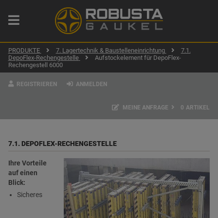
PRODUKTE
7. Lagertechnik & Baustelleneinrichtung
7.1.
DepoFlex-Rechengestelle
Aufstockelement für DepoFlex-
Rechengestell 6000
REGISTRIEREN
ANMELDEN
MEINE ANFRAGE
0
ARTIKEL
7.1. DEPOFLEX-RECHENGESTELLE
Ihre Vorteile
auf einen
Blick:
Sicheres