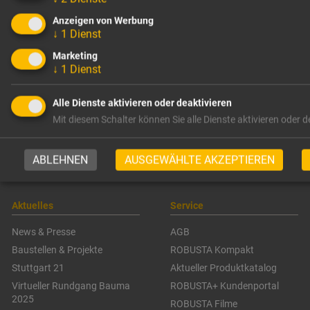
Qualität seit mehr als 60
Schalkörper für
Anzeigen von Werbung
Jahren
Aussparungen
↓
1
Dienst
Zertifizierungen
Sicherheitstechnik
Marketing
Umweltfreundliche
Schalungssysteme
↓
1
Dienst
Solarenergie
Zubehör für Schalungsbau
Kontakt
Montagebau
Alle Dienste aktivieren oder deaktivieren
Lagertechnik &
Mit diesem Schalter können Sie alle Dienste aktivieren oder d
Baustelleneinrichtung
Ingenieur-/Lehrgerüstbau &
Hebetechnik
ABLEHNEN
AUSGEWÄHLTE AKZEPTIEREN
Sonstiges Zubehör
Aktuelles
Service
News & Presse
AGB
Baustellen & Projekte
ROBUSTA Kompakt
Stuttgart 21
Aktueller Produktkatalog
Virtueller Rundgang Bauma
ROBUSTA+ Kundenportal
2025
ROBUSTA Filme