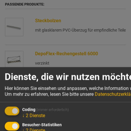
PASSENDE PRODUKTE:
Steckbolzen
mit glasklarem PVC-Überzug für empfindliche Teile
DepoFlex-Rechengestell 6000
verzinkt
Dienste, die wir nutzen möcht
Hier können Sie einsehen und anpassen, welche Information 
Um mehr zu erfahren, lesen Sie bitte unsere
Datenschutzerklä
Coding
(immer erforderlich)
↓
2
Dienste
Unternehmen
Produkte
Besucher-Statistiken
Wir über uns
Verankerungstechnik
↓
2
Dienste