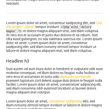
nesciunt.
Lorem ipsum dolor sit amet, consetetur sadipscing elitr, sed
Link
mit target="_blank"
tempor invidunt
<?php echo 'dolore
et dolore magna aliquyam erat, sed diam voluptua.
magna' ?>
At vero eos et accusam et justo duo dolores et ea rebum. Stet
clita kasd gubergren, no sea takimata sanctus est. Lorem ipsum
dolor sit amet. Lorem ipsum dolor sit amet, consetetur
sadipscing elitr, sed diam nonumy eirmod tempor invidunt ut
labore et dolore magna aliquyam erat, sed diam voluptua.
Headline h3
Duis autem vel eum iriure dolor in hendrerit in vulputate velit esse
molestie consequat, vel illum dolore eu feugiat nulla facilisis at
vero eros et accumsan et iusto odio
dignissim qui blandit
praesent luptatum zzril delenit augue duis dolore te feugait nulla
facilisi. Lorem ipsum dolor sit amet, consectetuer adipiscing elit,
sed diam nonummy nibh euismod tincidunt ut laoreet dolore
magna aliquam erat volutpat.
Lorem ipsum dolor sit amet,
consetetur sadipscing
elitr, sed
diam nonumy eirmod tempor invidunt ut labore et dolore magna
aliquyam erat, sed diam voluptua.