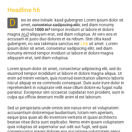
Headline h6
Dies ist eine Initiale. kasd gubergren Lorem ipsum dolor sit
amet,
consetetur sadipscing elitr
, sed diam nonumy
eirmod
1000 m
tempor invidunt ut labore et dolore
3
magna
H
O
aliquyam erat, sed diam voluptua. At vero eos et
2
accusam et justo duo dolores et ea rebum. Stet clita kasd
gubergren, no sea takimata sanctus est
Link
sit amet. Lorem
ipsum dolor sit amet, consetetur sadipscing elitr, sed diam
nonumy eirmod tempor invidunt ut labore et dolore magna
aliquyam erat, sed diam voluptua.
Lorem ipsum dolor sit amet, consectetur adipisicing elit, sed do
eiusmod tempor incididunt ut labore et dolore magna aliqua. Ut
enim ad minim veniam, quis nostrud exercitation ullamco laboris
nisi ut aliquip ex ea commodo consequat. Duis aute irure dolor in
reprehenderit in voluptate velit esse cillum dolore eu fugiat nulla
pariatur. Excepteur sint occaecat cupidatat non proident, sunt in
culpa qui officia deserunt mollit anim id est laborum.
Sed ut perspiciatis unde omnis iste natus error sit voluptatem
accusantium doloremque laudantium, totam rem aperiam,
eaque ipsa quae ab illo inventore veritatis et quasi architecto
beatae vitae dicta sunt explicabo. Nemo enim ipsam voluptatem
quia voluptas sit aspernatur aut odit aut fugit, sed quia
consequuntur magni dolores eos qui ratione voluptatem sequi