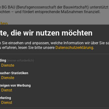
e BG BAU (Berufsgenossenschaft der Bauwirtschaft) unterstützt a
chten – und fördert entsprechende Maßnahmen finanziell.
iten
te, die wir nutzen möchten
r Arbeitsschutzprämie
n Sie einsehen und anpassen, welche Information wir über Sie 
erfahren, lesen Sie bitte unsere
Datenschutzerklärung
.
eppen
ding
(immer erforderlich)
2
Dienste
tufenanzahl 10, 14 oder 20
sucher-Statistiken
2
Dienste
zeigen von Werbung
der 20
1
Dienst
rketing
1
Dienst