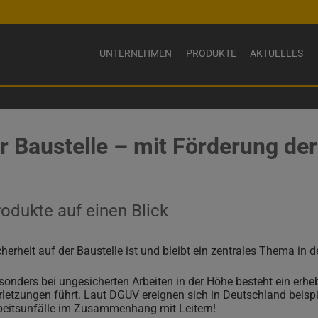
UNTERNEHMEN
PRODUKTE
AKTUELLES
Wir über uns
1. Verankerungstechnik
News & Press
Pressebilder
Qualität seit mehr als 60 Jahren
2. Schalkörper für Aussparu
Baustellen & P
er Baustelle – mit Förderung d
Zertifizierungen
3. Sicherheitstechnik
Stuttgart 21
Umweltfreundliche Solarenergie
4. Schalungssysteme
Virtueller Ru
Kontakt
5. Zubehör für Schalungsbau
odukte auf einen Blick
6. Montagebau
7. Lagertechnik & Baustellen
cherheit auf der Baustelle ist und bleibt ein zentrales Thema in 
8. Ingenieur-/Lehrgerüstbau
sonders bei ungesicherten Arbeiten in der Höhe besteht ein erheb
9. Sonstiges Zubehör
rletzungen führt. Laut DGUV ereignen sich in Deutschland beispi
beitsunfälle im Zusammenhang mit Leitern!