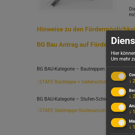
Di
mö
Hinweise zu den Fördermöglichke
Diens
BG Bau Antrag auf Förderung eine
Hier könne
Um mehr zu 
BG BAU-Kategorie – Bautreppen und Gerüsttr
Co
↓
- STAFE Bautreppe + Seitenschutz-Geländer; S
Be
↓
BG BAU-Kategorie – Stufen-Schiebeleiter
An
- STAFE Steiltreppe Stufenanzahl: 12, 15, 17 o
↓
Ma
↓