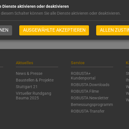
r BG Bau zu beantragen und es gelten deren Rahmen- und Förd
e Dienste aktivieren oder deaktivieren
 Änderungen.
 diesem Schalter können Sie alle Dienste aktivieren oder deaktivieren.
NEN
AUSGEWÄHLTE AKZEPTIEREN
ALLEN ZUST
Aktuelles
Service
K
News & Presse
ROBUSTA+
S
Kundenportal
Baustellen & Projekte
I
ROBUSTA Downloads
Stuttgart 21
W
ROBUSTA Filme
Virtueller Rundgang
W
Bauma 2025
ROBUSTA Newsletter
W
Bemessungsprogramm
ROBUSTA-Transfer